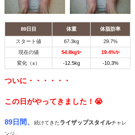
89日目
体重
体脂肪率
スタート値
67.3kg
29.7%
現在の値
54.8kg
✨
19.4%
✨
変化（±）
-12.5kg
-10.3%
ついに・・・・・・
この日がやってきました！😭
89日間、
ライザップスタイル
続けてきた
チャレ
。
ンジ