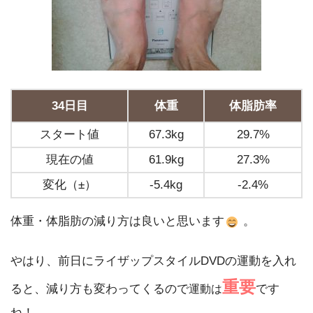
34日目
体重
体脂肪率
スタート値
67.3kg
29.7%
現在の値
61.9kg
27.3%
変化（±）
-5.4kg
-2.4%
体重・体脂肪の減り方は良いと思います
。
やはり、前日にライザップスタイルDVDの運動を入れ
重要
ると、減り方も変わってくるので
です
運動は
ね！