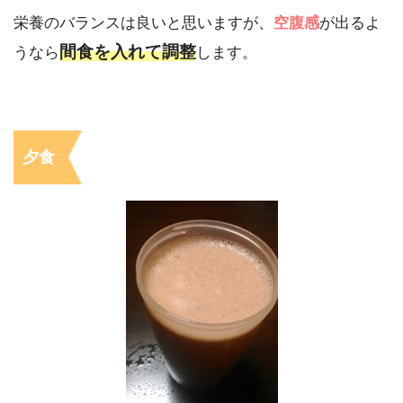
栄養のバランスは良いと思いますが、
空腹感
が出るよ
間食を入れて調整
うなら
します。
夕食