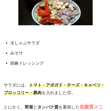
冷しゃぶサラダ
みそ汁
胡麻ドレッシング
サラダには、
トマト・アボガド・チーズ・キャベツ・
ブロッコリー・豚肉
を入れました🙃。
低糖質メニ
とにかく、
野菜
と
タンパク質
を重視した