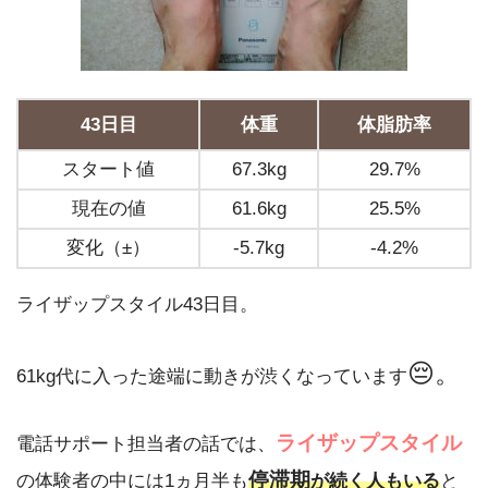
43日目
体重
体脂肪率
スタート値
67.3kg
29.7%
現在の値
61.6kg
25.5%
変化（±）
-5.7kg
-4.2%
ライザップスタイル43日目。
😔。
61kg代に入った途端に動きが渋くなっています
ライザップスタイル
電話サポート担当者の話では、
停滞期
の体験者の中には1ヵ月半も
が続く人もいる
と