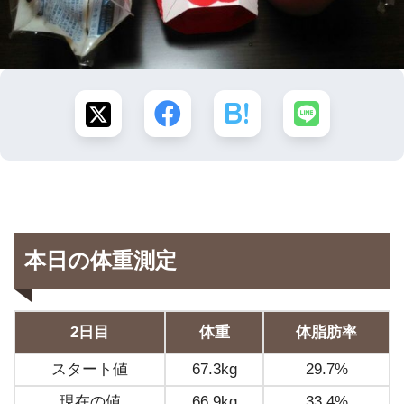
本日の体重測定
2日目
体重
体脂肪率
スタート値
67.3kg
29.7%
現在の値
66.9kg
33.4%