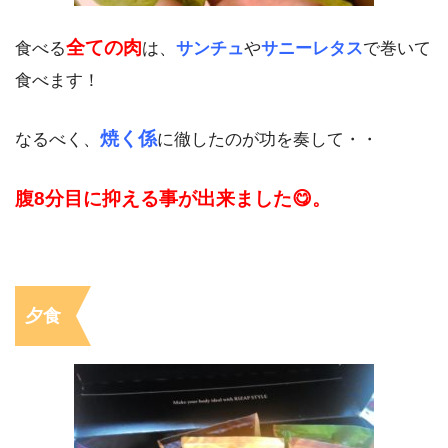
全ての肉
食べる
は、
サンチュ
や
サニーレタス
で巻いて
食べます！
焼く係
なるべく、
に徹したのが功を奏して・・
腹8分目に抑える事が出来ました😋。
夕食