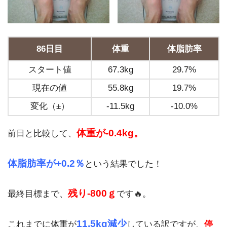
86日目
体重
体脂肪率
スタート値
67.3kg
29.7%
現在の値
55.8kg
19.7%
変化（±）
-11.5kg
-10.0%
体重が-0.4kg。
前日と比較して、
体脂肪率が+0.2％
という結果でした！
残り-800ｇ
最終目標まで、
です🔥。
11.5kg減少
これまでに体重が
している訳ですが、
停