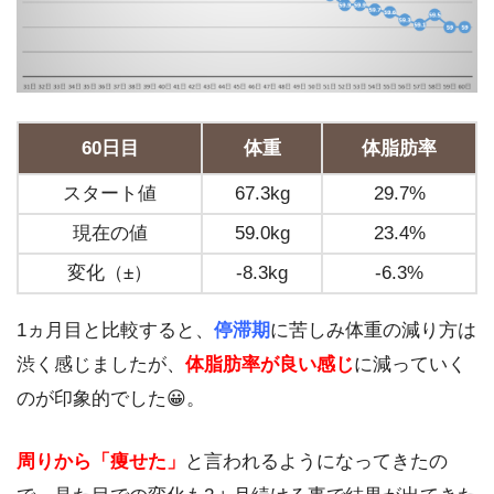
60日目
体重
体脂肪率
スタート値
67.3kg
29.7%
現在の値
59.0kg
23.4%
変化（±）
-8.3kg
-6.3%
1ヵ月目と比較すると、
停滞期
に苦しみ体重の減り方は
渋く感じましたが、
体脂肪率が良い感じ
に減っていく
のが印象的でした😀。
周りから「痩せた」
と言われるようになってきたの