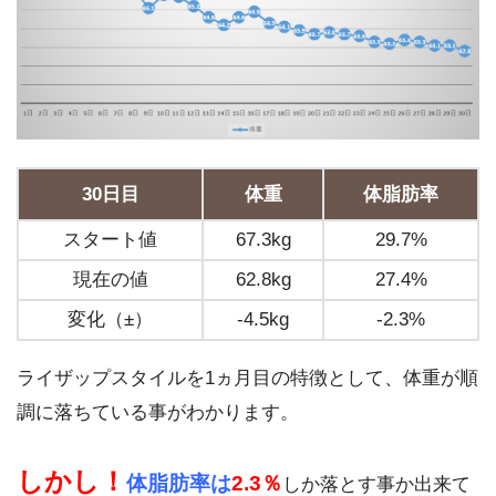
30日目
体重
体脂肪率
スタート値
67.3kg
29.7%
現在の値
62.8kg
27.4%
変化（±）
-4.5kg
-2.3%
ライザップスタイルを1ヵ月目の特徴として、体重が順
調に落ちている事がわかります。
しかし！
体脂肪率は
2.3％
しか落とす事か出来て