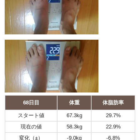
68日目
体重
体脂肪率
スタート値
67.3kg
29.7%
現在の値
58.3kg
22.9%
変化（±）
-9.0kg
-6.8%