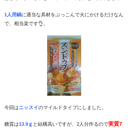
1人用鍋
に適当な具材をぶっこんで火にかけるだけなん
で、相当楽です👌。
今回は
ニッスイ
のマイルドタイプにしました。
実質7
糖質は
13.9ｇ
と結構高いですが、2人分作るので