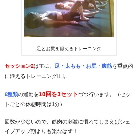
足とお尻を鍛えるトレーニング
セッション2
は主に、
足・太もも・お尻・腹筋
を重点的
🏋🏻
に鍛えるトレーニング
。
10回を3セット
6種類
の運動を
づつ行います。（セッ
トごとの休憩時間は1分）
回数が少ないので、筋肉の刺激に慣れてしまえばシェ
イプアップ期よりも楽なはず！