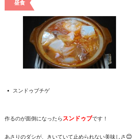
昼食
スンドゥブチゲ
スンドゥブ
作るのが面倒になったら
です！
😊
あさりのダシが、きいていて止められない美味しさ