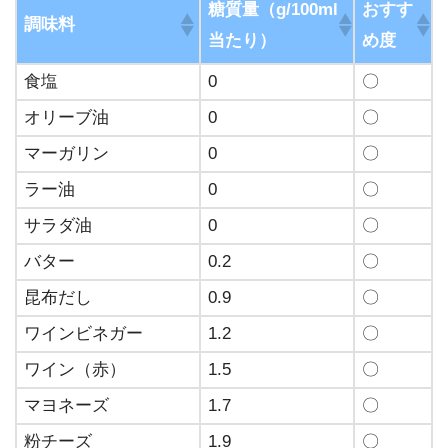
糖質量（g/100ml
おすす
調味料
当たり）
め度
食塩
0
〇
オリーブ油
0
〇
マーガリン
0
〇
ラー油
0
〇
サラダ油
0
〇
バター
0.2
〇
昆布だし
0.9
〇
ワインビネガー
1.2
〇
ワイン（赤）
1.5
〇
マヨネーズ
1.7
〇
粉チーズ
1.9
〇