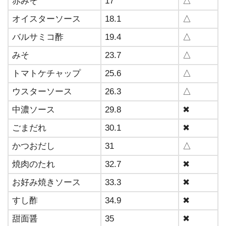
赤みそ
17
△
オイスターソース
18.1
△
バルサミコ酢
19.4
△
みそ
23.7
△
トマトケチャップ
25.6
△
ウスターソース
26.3
△
中濃ソース
29.8
✖
ごまだれ
30.1
✖
かつおだし
31
△
焼肉のたれ
32.7
✖
お好み焼きソース
33.3
✖
すし酢
34.9
✖
甜面醤
35
✖