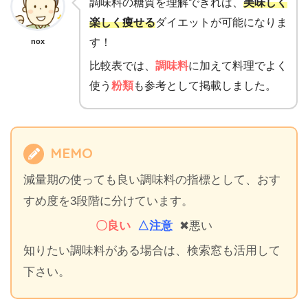
調味料の糖質を理解できれば、
美味しく
楽しく痩せる
ダイエットが可能になりま
す！
nox
比較表では、
調味料
に加えて料理でよく
使う
粉類
も参考として掲載しました。
MEMO
減量期の使っても良い調味料の指標として、おす
すめ度を3段階に分けています。
〇良い
△注意
✖悪い
知りたい調味料がある場合は、検索窓も活用して
下さい。