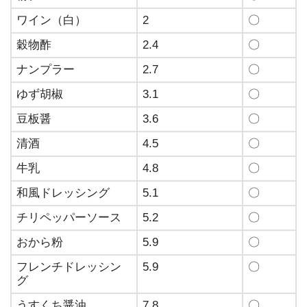
ワイン（白）
2
〇
穀物酢
2.4
〇
ナンプラー
2.7
〇
ゆず胡椒
3.1
〇
豆板醤
3.6
〇
清酒
4.5
〇
牛乳
4.8
〇
和風ドレッシング
5.1
〇
チリペッパーソース
5.2
〇
おから粉
5.9
〇
フレンチドレッシン
5.9
〇
グ
うすくち醤油
7.8
〇